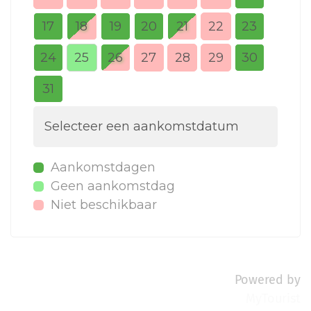
17
18
19
20
21
22
23
21
24
25
26
27
28
29
30
28
31
Selecteer een aankomstdatum
Aankomstdagen
Geen aankomstdag
Niet beschikbaar
Powered by
MyTourist