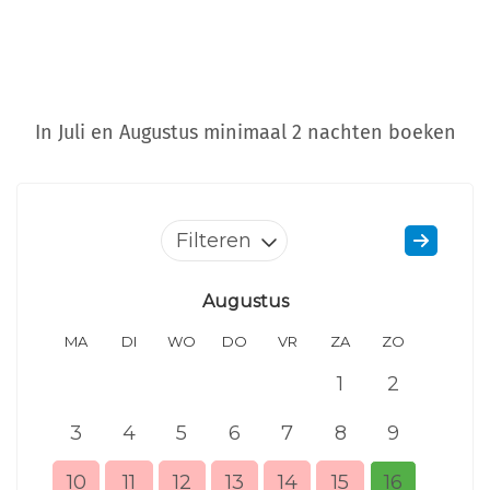
In Juli en Augustus minimaal 2 nachten boeken
Filteren
Augustus
MA
DI
WO
DO
VR
ZA
ZO
MA
1
2
3
4
5
6
7
8
9
7
10
11
12
13
14
15
16
14